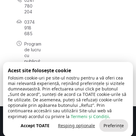
0241
780
204
0374
918
685
Program
de lucru
cu
publicul:
luni - joi
Acest site folosește cookie
08:00 -
Folosim cookie-uri pe site-ul nostru pentru a vă oferi cea
16:30
mai relevantă experiență, reținând preferințele și vizitele
, vineri:
dumneavoastră. Prin efectuarea unui click pe butonul
08:00 -
„Sunt de acord”, sunteți de acord ca TOATE cookie-urile să
14:00
fie utilizate. De asemenea, puteți să refuzați cookie-urile
opționale prin apăsarea butonului „Refuz”. Prin
continuarea accesării sau utilizării Site-ului web vă
exprimați acordul cu privire la
Termeni și Condiții
.
Concept realizat de
Big Media Relații Publice SRL
Accept TOATE
Resping opționale
Preferințe
Comuna Cerchezu
© 2026
Toate drepturile rezervate