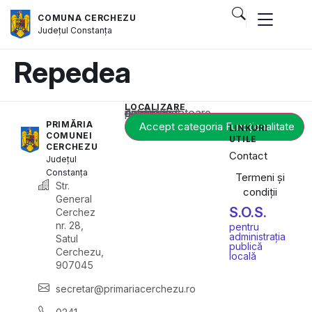
COMUNA CERCHEZU
Județul
Constanța
Repedea
LOCALIZARE
Acest conținut este blocat până când acceptați categoria corespunzătoare de cookie-uri.
PRIMĂRIA
Accept categoria Funcționalitate
LINKURI
COMUNEI
UTILE
CERCHEZU
Contact
Județul
Constanța
Termeni și
Str.
condiții
General
S.O.S.
Cerchez
nr. 28,
pentru
administrația
Satul
publică
Cerchezu,
locală
907045
secretar@primariacerchezu.ro