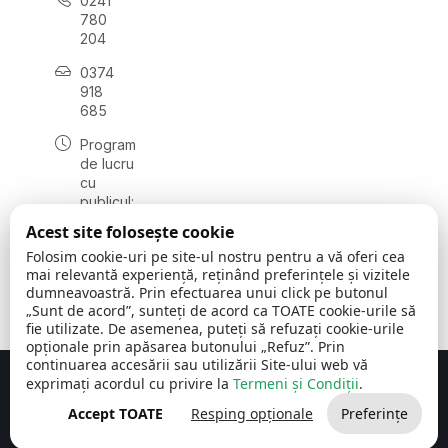
0241
780
204
0374
918
685
Program
de lucru
cu
publicul:
luni - joi
Acest site folosește cookie
08:00 -
Folosim cookie-uri pe site-ul nostru pentru a vă oferi cea
16:30
mai relevantă experiență, reținând preferințele și vizitele
, vineri:
dumneavoastră. Prin efectuarea unui click pe butonul
08:00 -
„Sunt de acord”, sunteți de acord ca TOATE cookie-urile să
14:00
fie utilizate. De asemenea, puteți să refuzați cookie-urile
opționale prin apăsarea butonului „Refuz”. Prin
continuarea accesării sau utilizării Site-ului web vă
exprimați acordul cu privire la
Termeni și Condiții
.
Concept realizat de
Big Media Relații Publice SRL
Accept TOATE
Resping opționale
Preferințe
Comuna Cerchezu
© 2026
Toate drepturile rezervate