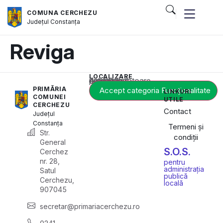
COMUNA CERCHEZU
Județul
Constanța
Reviga
LOCALIZARE
Acest conținut este blocat până când acceptați categoria corespunzătoare de cookie-uri.
PRIMĂRIA
Accept categoria Funcționalitate
LINKURI
COMUNEI
UTILE
CERCHEZU
Contact
Județul
Constanța
Termeni și
Str.
condiții
General
S.O.S.
Cerchez
nr. 28,
pentru
administrația
Satul
publică
Cerchezu,
locală
907045
secretar@primariacerchezu.ro