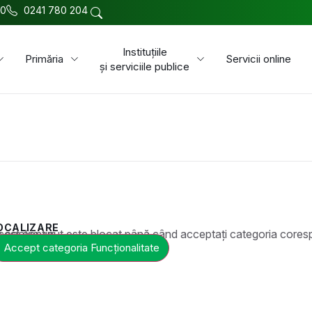
00
0241 780 204
Instituțiile
Primăria
Servicii online
și serviciile publice
OCALIZARE
t este blocat până când acceptați categoria corespunzătoare de cookie-uri.
Accept categoria Funcționalitate