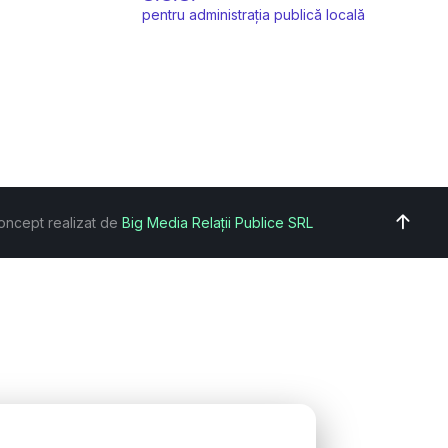
pentru administrația publică locală
oncept realizat de
Big Media Relații Publice SRL