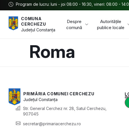
Program de lucru: luni - joi 08:00 - 16:30, vineri: 08:00 - 14:
COMUNA
Despre
Autoritățile
CERCHEZU
comună
publice locale
Județul
Constanța
Roma
PRIMĂRIA COMUNEI CERCHEZU
L
Acest conținu
Județul
Constanța
Str. General Cerchez nr. 28, Satul Cerchezu,
907045
secretar@primariacerchezu.ro