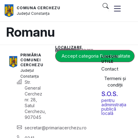
COMUNA CERCHEZU
Județul
Constanța
Romanu
LOCALIZARE
Acest conținut este blocat până când acceptați categoria corespunzătoare de cookie-uri.
PRIMĂRIA
Accept categoria Funcționalitate
LINKURI
COMUNEI
UTILE
CERCHEZU
Contact
Județul
Constanța
Termeni și
Str.
condiții
General
S.O.S.
Cerchez
nr. 28,
pentru
administrația
Satul
publică
Cerchezu,
locală
907045
secretar@primariacerchezu.ro