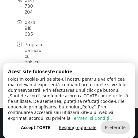
0241
780
204
0374
918
685
Program
de lucru
cu
publicul:
luni - joi
Acest site folosește cookie
08:00 -
Folosim cookie-uri pe site-ul nostru pentru a vă oferi cea
16:30
mai relevantă experiență, reținând preferințele și vizitele
, vineri:
dumneavoastră. Prin efectuarea unui click pe butonul
08:00 -
„Sunt de acord”, sunteți de acord ca TOATE cookie-urile să
14:00
fie utilizate. De asemenea, puteți să refuzați cookie-urile
opționale prin apăsarea butonului „Refuz”. Prin
continuarea accesării sau utilizării Site-ului web vă
exprimați acordul cu privire la
Termeni și Condiții
.
Concept realizat de
Big Media Relații Publice SRL
Accept TOATE
Resping opționale
Preferințe
Comuna Cerchezu
© 2026
Toate drepturile rezervate