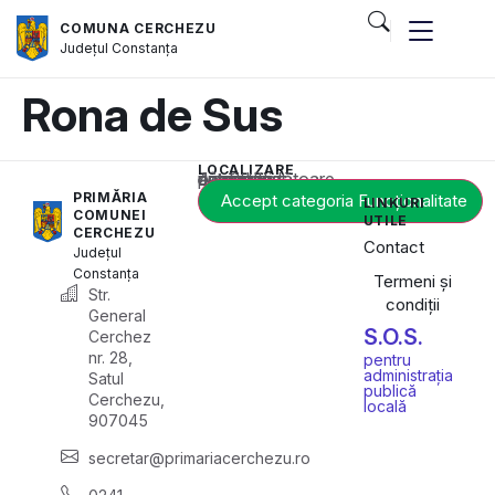
COMUNA CERCHEZU
Județul
Constanța
Rona de Sus
LOCALIZARE
Acest conținut este blocat până când acceptați categoria corespunzătoare de cookie-uri.
PRIMĂRIA
Accept categoria Funcționalitate
LINKURI
COMUNEI
UTILE
CERCHEZU
Contact
Județul
Constanța
Termeni și
Str.
condiții
General
S.O.S.
Cerchez
nr. 28,
pentru
administrația
Satul
publică
Cerchezu,
locală
907045
secretar@primariacerchezu.ro