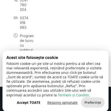
0241
780
204
0374
918
685
Program
de lucru
cu
publicul:
luni - joi
Acest site folosește cookie
08:00 -
Folosim cookie-uri pe site-ul nostru pentru a vă oferi cea
16:30
mai relevantă experiență, reținând preferințele și vizitele
, vineri:
dumneavoastră. Prin efectuarea unui click pe butonul
08:00 -
„Sunt de acord”, sunteți de acord ca TOATE cookie-urile să
14:00
fie utilizate. De asemenea, puteți să refuzați cookie-urile
opționale prin apăsarea butonului „Refuz”. Prin
continuarea accesării sau utilizării Site-ului web vă
exprimați acordul cu privire la
Termeni și Condiții
.
Concept realizat de
Big Media Relații Publice SRL
Accept TOATE
Resping opționale
Preferințe
Comuna Cerchezu
© 2026
Toate drepturile rezervate