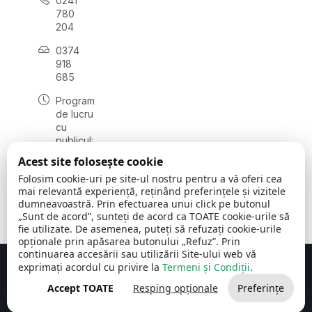
0241
780
204
0374
918
685
Program
de lucru
cu
publicul:
luni - joi
Acest site folosește cookie
08:00 -
Folosim cookie-uri pe site-ul nostru pentru a vă oferi cea
16:30
mai relevantă experiență, reținând preferințele și vizitele
, vineri:
dumneavoastră. Prin efectuarea unui click pe butonul
08:00 -
„Sunt de acord”, sunteți de acord ca TOATE cookie-urile să
14:00
fie utilizate. De asemenea, puteți să refuzați cookie-urile
opționale prin apăsarea butonului „Refuz”. Prin
continuarea accesării sau utilizării Site-ului web vă
exprimați acordul cu privire la
Termeni și Condiții
.
Concept realizat de
Big Media Relații Publice SRL
Accept TOATE
Resping opționale
Preferințe
Comuna Cerchezu
© 2026
Toate drepturile rezervate