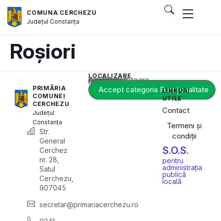
COMUNA CERCHEZU
Județul
Constanța
Roșiori
LOCALIZARE
Acest conținut este blocat până când acceptați categoria corespunzătoare de cookie-uri.
PRIMĂRIA
Accept categoria Funcționalitate
LINKURI
COMUNEI
UTILE
CERCHEZU
Contact
Județul
Constanța
Termeni și
Str.
condiții
General
S.O.S.
Cerchez
nr. 28,
pentru
administrația
Satul
publică
Cerchezu,
locală
907045
secretar@primariacerchezu.ro