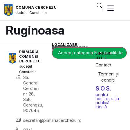
COMUNA CERCHEZU
Județul
Constanța
Ruginoasa
LOCALIZARE
Acest conținut este blocat până când acceptați categoria corespunzătoare de cookie-uri.
PRIMĂRIA
Accept categoria Funcționalitate
LINKURI
COMUNEI
UTILE
CERCHEZU
Contact
Județul
Constanța
Termeni și
Str.
condiții
General
S.O.S.
Cerchez
nr. 28,
pentru
administrația
Satul
publică
Cerchezu,
locală
907045
secretar@primariacerchezu.ro