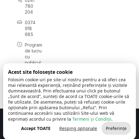
0241
780
204
0374
918
685
Program
de lucru
cu
publicul:
luni - joi
Acest site folosește cookie
08:00 -
Folosim cookie-uri pe site-ul nostru pentru a vă oferi cea
16:30
mai relevantă experiență, reținând preferințele și vizitele
, vineri:
dumneavoastră. Prin efectuarea unui click pe butonul
08:00 -
„Sunt de acord”, sunteți de acord ca TOATE cookie-urile să
14:00
fie utilizate. De asemenea, puteți să refuzați cookie-urile
opționale prin apăsarea butonului „Refuz”. Prin
continuarea accesării sau utilizării Site-ului web vă
exprimați acordul cu privire la
Termeni și Condiții
.
Concept realizat de
Big Media Relații Publice SRL
Accept TOATE
Resping opționale
Preferințe
Comuna Cerchezu
© 2026
Toate drepturile rezervate