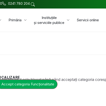
00
0241 780 204
Instituțiile
Primăria
Servicii online
și serviciile publice
OCALIZARE
t este blocat până când acceptați categoria corespunzătoare de cookie-uri.
Accept categoria Funcționalitate