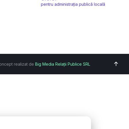
pentru administrația publică locală
oncept realizat de
Big Media Relații Publice SRL