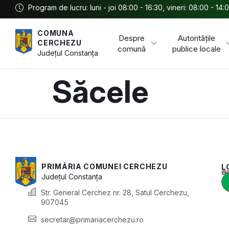
Program de lucru: luni - joi 08:00 - 16:30, vineri: 08:00 - 14:
COMUNA
Despre
Autoritățile
CERCHEZU
comună
publice locale
Județul
Constanța
Săcele
PRIMĂRIA COMUNEI CERCHEZU
L
Acest conținu
Județul
Constanța
Str. General Cerchez nr. 28, Satul Cerchezu,
907045
secretar@primariacerchezu.ro