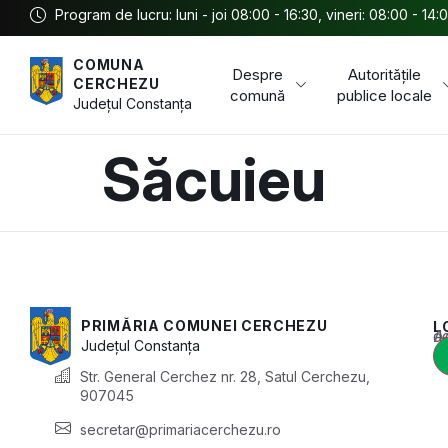
Program de lucru: luni - joi 08:00 - 16:30, vineri: 08:00 - 14:
COMUNA
Despre
Autoritățile
CERCHEZU
comună
publice locale
Județul
Constanța
Săcuieu
PRIMĂRIA COMUNEI CERCHEZU
L
Acest conținu
Județul
Constanța
Str. General Cerchez nr. 28, Satul Cerchezu,
907045
secretar@primariacerchezu.ro