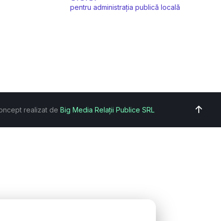
pentru administrația publică locală
oncept realizat de
Big Media Relații Publice SRL