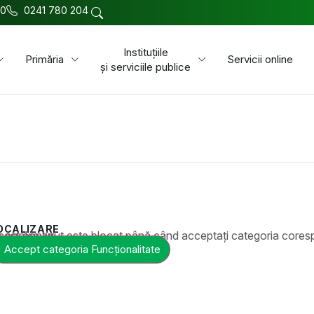
00
0241 780 204
Instituțiile
Primăria
Servicii online
și serviciile publice
OCALIZARE
t este blocat până când acceptați categoria corespunzătoare de cookie-uri.
Accept categoria Funcționalitate