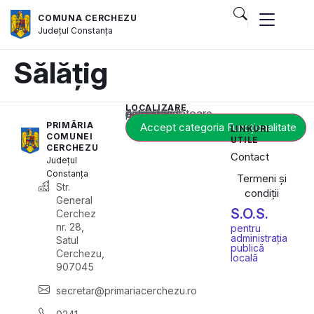
COMUNA CERCHEZU
Județul
Constanța
Sălățig
LOCALIZARE
Acest conținut este blocat până când acceptați categoria corespunzătoare de cookie-uri.
PRIMĂRIA
Accept categoria Funcționalitate
LINKURI
COMUNEI
UTILE
CERCHEZU
Contact
Județul
Constanța
Termeni și
Str.
condiții
General
S.O.S.
Cerchez
nr. 28,
pentru
administrația
Satul
publică
Cerchezu,
locală
907045
secretar@primariacerchezu.ro