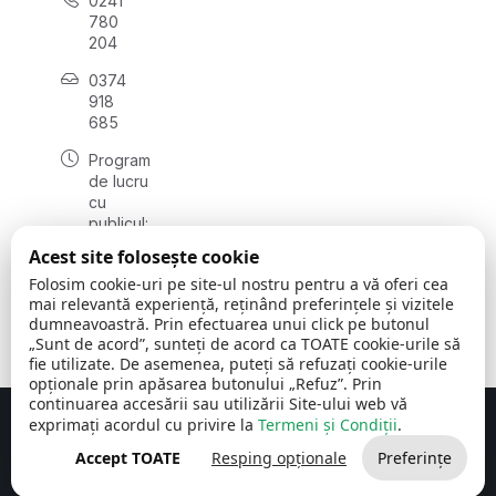
0241
780
204
0374
918
685
Program
de lucru
cu
publicul:
luni - joi
Acest site folosește cookie
08:00 -
Folosim cookie-uri pe site-ul nostru pentru a vă oferi cea
16:30
mai relevantă experiență, reținând preferințele și vizitele
, vineri:
dumneavoastră. Prin efectuarea unui click pe butonul
08:00 -
„Sunt de acord”, sunteți de acord ca TOATE cookie-urile să
14:00
fie utilizate. De asemenea, puteți să refuzați cookie-urile
opționale prin apăsarea butonului „Refuz”. Prin
continuarea accesării sau utilizării Site-ului web vă
exprimați acordul cu privire la
Termeni și Condiții
.
Concept realizat de
Big Media Relații Publice SRL
Accept TOATE
Resping opționale
Preferințe
Comuna Cerchezu
© 2026
Toate drepturile rezervate