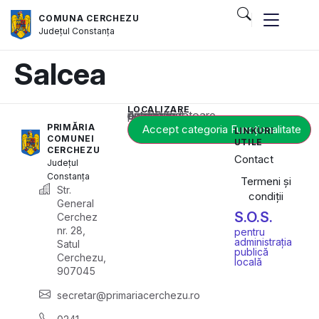
COMUNA CERCHEZU
Județul
Constanța
Salcea
LOCALIZARE
Acest conținut este blocat până când acceptați categoria corespunzătoare de cookie-uri.
PRIMĂRIA
Accept categoria Funcționalitate
LINKURI
COMUNEI
UTILE
CERCHEZU
Contact
Județul
Constanța
Termeni și
Str.
condiții
General
S.O.S.
Cerchez
nr. 28,
pentru
administrația
Satul
publică
Cerchezu,
locală
907045
secretar@primariacerchezu.ro