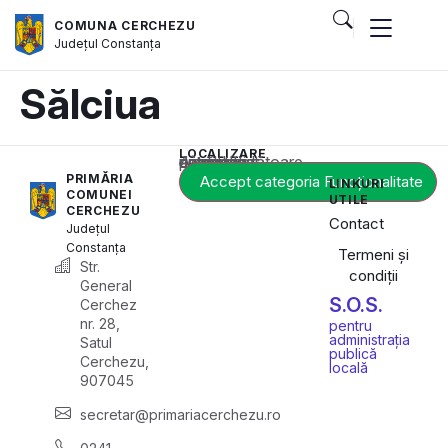
COMUNA CERCHEZU
Județul
Constanța
Sălciua
LOCALIZARE
Acest conținut este blocat până când acceptați categoria corespunzătoare de cookie-uri.
PRIMĂRIA
Accept categoria Funcționalitate
LINKURI
COMUNEI
UTILE
CERCHEZU
Contact
Județul
Constanța
Termeni și
Str.
condiții
General
S.O.S.
Cerchez
nr. 28,
pentru
administrația
Satul
publică
Cerchezu,
locală
907045
secretar@primariacerchezu.ro