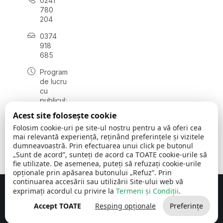
0241
780
204
0374
918
685
Program
de lucru
cu
publicul:
luni - joi
Acest site folosește cookie
08:00 -
Folosim cookie-uri pe site-ul nostru pentru a vă oferi cea
16:30
mai relevantă experiență, reținând preferințele și vizitele
, vineri:
dumneavoastră. Prin efectuarea unui click pe butonul
08:00 -
„Sunt de acord”, sunteți de acord ca TOATE cookie-urile să
14:00
fie utilizate. De asemenea, puteți să refuzați cookie-urile
opționale prin apăsarea butonului „Refuz”. Prin
continuarea accesării sau utilizării Site-ului web vă
exprimați acordul cu privire la
Termeni și Condiții
.
Concept realizat de
Big Media Relații Publice SRL
Accept TOATE
Resping opționale
Preferințe
Comuna Cerchezu
© 2026
Toate drepturile rezervate