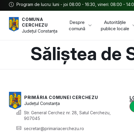
Program de lucru: luni - joi 08:00 - 16:30, vineri: 08:00 - 14:
COMUNA
Despre
Autoritățile
CERCHEZU
comună
publice locale
Județul
Constanța
Săliștea de 
PRIMĂRIA COMUNEI CERCHEZU
L
Acest conținu
Județul
Constanța
Str. General Cerchez nr. 28, Satul Cerchezu,
907045
secretar@primariacerchezu.ro