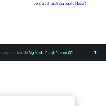
pentru administrația publică locală
oncept realizat de
Big Media Relații Publice SRL