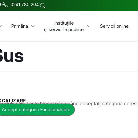
00
0241 780 204
Instituțiile
Primăria
Servicii online
și serviciile publice
Sus
OCALIZARE
t este blocat până când acceptați categoria corespunzătoare de cookie-uri.
Accept categoria Funcționalitate