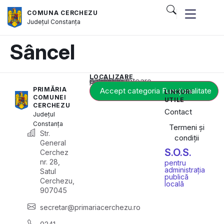
COMUNA CERCHEZU
Județul
Constanța
Sâncel
LOCALIZARE
Acest conținut este blocat până când acceptați categoria corespunzătoare de cookie-uri.
PRIMĂRIA
Accept categoria Funcționalitate
LINKURI
COMUNEI
UTILE
CERCHEZU
Contact
Județul
Constanța
Termeni și
Str.
condiții
General
S.O.S.
Cerchez
nr. 28,
pentru
administrația
Satul
publică
Cerchezu,
locală
907045
secretar@primariacerchezu.ro