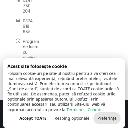
0241
780
204
0374
918
685
Program
de lucru
cu
publicul:
luni - joi
Acest site folosește cookie
08:00 -
Folosim cookie-uri pe site-ul nostru pentru a vă oferi cea
16:30
mai relevantă experiență, reținând preferințele și vizitele
, vineri:
dumneavoastră. Prin efectuarea unui click pe butonul
08:00 -
„Sunt de acord”, sunteți de acord ca TOATE cookie-urile să
14:00
fie utilizate. De asemenea, puteți să refuzați cookie-urile
opționale prin apăsarea butonului „Refuz”. Prin
continuarea accesării sau utilizării Site-ului web vă
exprimați acordul cu privire la
Termeni și Condiții
.
Concept realizat de
Big Media Relații Publice SRL
Accept TOATE
Resping opționale
Preferințe
Comuna Cerchezu
© 2026
Toate drepturile rezervate