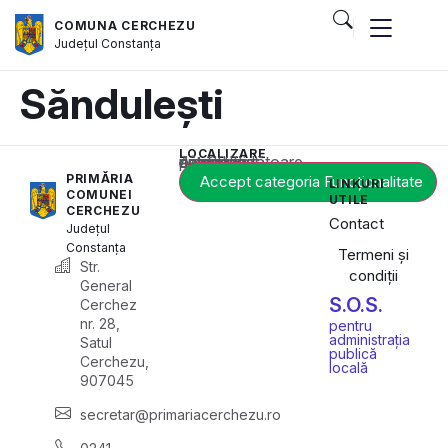
COMUNA CERCHEZU
Județul
Constanța
Săndulești
LOCALIZARE
Acest conținut este blocat până când acceptați categoria corespunzătoare de cookie-uri.
PRIMĂRIA
Accept categoria Funcționalitate
LINKURI
COMUNEI
UTILE
CERCHEZU
Contact
Județul
Constanța
Termeni și
Str.
condiții
General
S.O.S.
Cerchez
nr. 28,
pentru
administrația
Satul
publică
Cerchezu,
locală
907045
secretar@primariacerchezu.ro