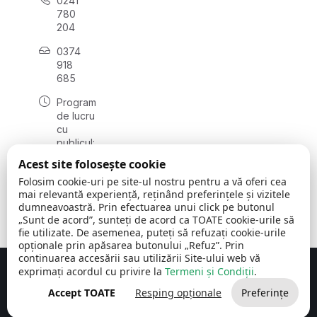
0241
780
204
0374
918
685
Program
de lucru
cu
publicul:
luni - joi
Acest site folosește cookie
08:00 -
Folosim cookie-uri pe site-ul nostru pentru a vă oferi cea
16:30
mai relevantă experiență, reținând preferințele și vizitele
, vineri:
dumneavoastră. Prin efectuarea unui click pe butonul
08:00 -
„Sunt de acord”, sunteți de acord ca TOATE cookie-urile să
14:00
fie utilizate. De asemenea, puteți să refuzați cookie-urile
opționale prin apăsarea butonului „Refuz”. Prin
continuarea accesării sau utilizării Site-ului web vă
exprimați acordul cu privire la
Termeni și Condiții
.
Concept realizat de
Big Media Relații Publice SRL
Accept TOATE
Resping opționale
Preferințe
Comuna Cerchezu
© 2026
Toate drepturile rezervate