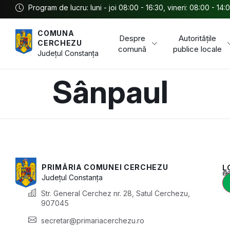
Program de lucru: luni - joi 08:00 - 16:30, vineri: 08:00 - 14:
COMUNA
Despre
Autoritățile
CERCHEZU
comună
publice locale
Județul
Constanța
Sânpaul
PRIMĂRIA COMUNEI CERCHEZU
L
Acest conținu
Județul
Constanța
Str. General Cerchez nr. 28, Satul Cerchezu,
907045
secretar@primariacerchezu.ro