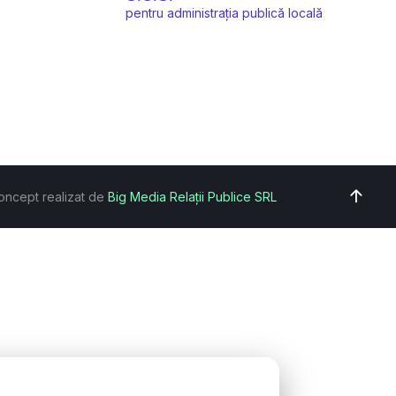
pentru administrația publică locală
oncept realizat de
Big Media Relații Publice SRL