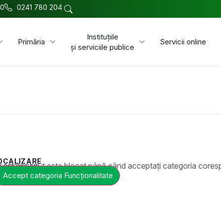
00
0241 780 204
Instituțiile
Primăria
Servicii online
și serviciile publice
OCALIZARE
t este blocat până când acceptați categoria corespunzătoare de cookie-uri.
Accept categoria Funcționalitate