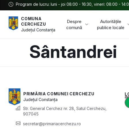
Program de lucru: luni - joi 08:00 - 16:30, vineri: 08:00 - 14:
COMUNA
Despre
Autoritățile
CERCHEZU
comună
publice locale
Județul
Constanța
Sântandrei
PRIMĂRIA COMUNEI CERCHEZU
L
Acest conținu
Județul
Constanța
Str. General Cerchez nr. 28, Satul Cerchezu,
907045
secretar@primariacerchezu.ro