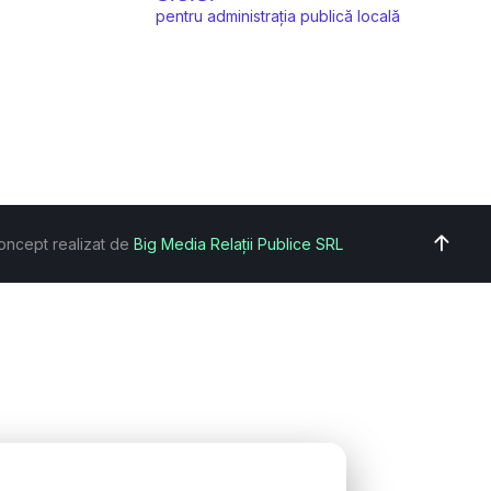
pentru administrația publică locală
oncept realizat de
Big Media Relații Publice SRL