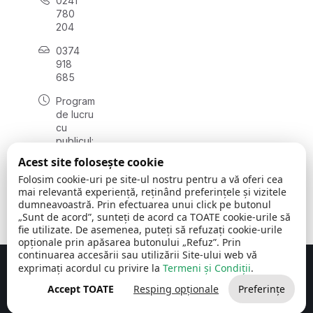
0241
780
204
0374
918
685
Program
de lucru
cu
publicul:
luni - joi
Acest site folosește cookie
08:00 -
Folosim cookie-uri pe site-ul nostru pentru a vă oferi cea
16:30
mai relevantă experiență, reținând preferințele și vizitele
, vineri:
dumneavoastră. Prin efectuarea unui click pe butonul
08:00 -
„Sunt de acord”, sunteți de acord ca TOATE cookie-urile să
14:00
fie utilizate. De asemenea, puteți să refuzați cookie-urile
opționale prin apăsarea butonului „Refuz”. Prin
continuarea accesării sau utilizării Site-ului web vă
exprimați acordul cu privire la
Termeni și Condiții
.
Concept realizat de
Big Media Relații Publice SRL
Accept TOATE
Resping opționale
Preferințe
Comuna Cerchezu
© 2026
Toate drepturile rezervate