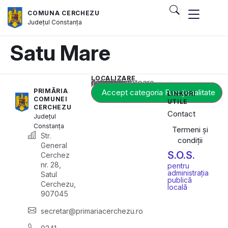
COMUNA CERCHEZU
Județul
Constanța
Satu Mare
LOCALIZARE
Acest conținut este blocat până când acceptați categoria corespunzătoare de cookie-uri.
PRIMĂRIA
Accept categoria Funcționalitate
LINKURI
COMUNEI
UTILE
CERCHEZU
Contact
Județul
Constanța
Termeni și
Str.
condiții
General
S.O.S.
Cerchez
nr. 28,
pentru
administrația
Satul
publică
Cerchezu,
locală
907045
secretar@primariacerchezu.ro