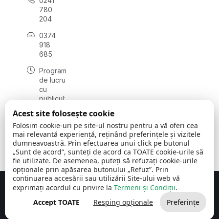
0241
780
204
0374
918
685
Program
de lucru
cu
publicul:
luni - joi
Acest site folosește cookie
08:00 -
Folosim cookie-uri pe site-ul nostru pentru a vă oferi cea
16:30
mai relevantă experiență, reținând preferințele și vizitele
, vineri:
dumneavoastră. Prin efectuarea unui click pe butonul
08:00 -
„Sunt de acord”, sunteți de acord ca TOATE cookie-urile să
14:00
fie utilizate. De asemenea, puteți să refuzați cookie-urile
opționale prin apăsarea butonului „Refuz”. Prin
continuarea accesării sau utilizării Site-ului web vă
exprimați acordul cu privire la
Termeni și Condiții
.
Concept realizat de
Big Media Relații Publice SRL
Accept TOATE
Resping opționale
Preferințe
Comuna Cerchezu
© 2026
Toate drepturile rezervate