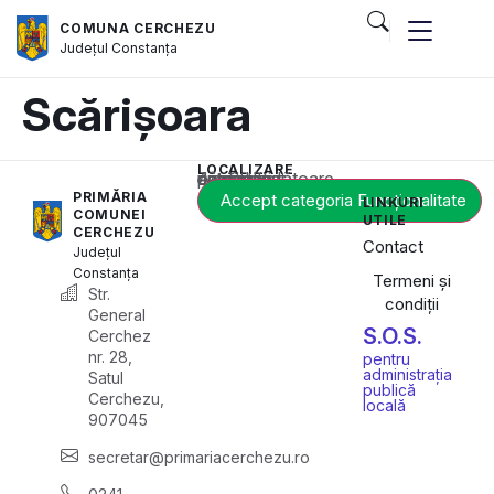
COMUNA CERCHEZU
Județul
Constanța
Scărișoara
LOCALIZARE
Acest conținut este blocat până când acceptați categoria corespunzătoare de cookie-uri.
PRIMĂRIA
Accept categoria Funcționalitate
LINKURI
COMUNEI
UTILE
CERCHEZU
Contact
Județul
Constanța
Termeni și
Str.
condiții
General
S.O.S.
Cerchez
nr. 28,
pentru
administrația
Satul
publică
Cerchezu,
locală
907045
secretar@primariacerchezu.ro