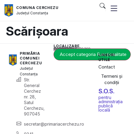
COMUNA CERCHEZU
Județul
Constanța
Scărișoara
LOCALIZARE
Acest conținut este blocat până când acceptați categoria corespunzătoare de cookie-uri.
PRIMĂRIA
Accept categoria Funcționalitate
LINKURI
COMUNEI
UTILE
CERCHEZU
Contact
Județul
Constanța
Termeni și
Str.
condiții
General
S.O.S.
Cerchez
nr. 28,
pentru
administrația
Satul
publică
Cerchezu,
locală
907045
secretar@primariacerchezu.ro