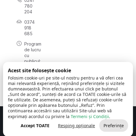
0241
780
204
0374
918
685
Program
de lucru
cu
publicul:
luni - joi
Acest site folosește cookie
08:00 -
Folosim cookie-uri pe site-ul nostru pentru a vă oferi cea
16:30
mai relevantă experiență, reținând preferințele și vizitele
, vineri:
dumneavoastră. Prin efectuarea unui click pe butonul
08:00 -
„Sunt de acord”, sunteți de acord ca TOATE cookie-urile să
14:00
fie utilizate. De asemenea, puteți să refuzați cookie-urile
opționale prin apăsarea butonului „Refuz”. Prin
continuarea accesării sau utilizării Site-ului web vă
exprimați acordul cu privire la
Termeni și Condiții
.
Concept realizat de
Big Media Relații Publice SRL
Accept TOATE
Resping opționale
Preferințe
Comuna Cerchezu
© 2026
Toate drepturile rezervate