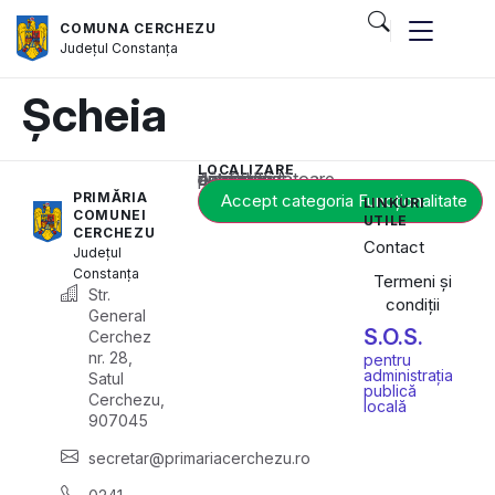
COMUNA CERCHEZU
Județul
Constanța
Șcheia
LOCALIZARE
Acest conținut este blocat până când acceptați categoria corespunzătoare de cookie-uri.
PRIMĂRIA
Accept categoria Funcționalitate
LINKURI
COMUNEI
UTILE
CERCHEZU
Contact
Județul
Constanța
Termeni și
Str.
condiții
General
S.O.S.
Cerchez
nr. 28,
pentru
administrația
Satul
publică
Cerchezu,
locală
907045
secretar@primariacerchezu.ro