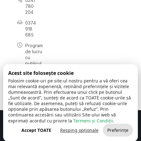
0241
780
204
0374
918
685
Program
de lucru
cu
publicul:
luni - joi
Acest site folosește cookie
08:00 -
Folosim cookie-uri pe site-ul nostru pentru a vă oferi cea
16:30
mai relevantă experiență, reținând preferințele și vizitele
, vineri:
dumneavoastră. Prin efectuarea unui click pe butonul
08:00 -
„Sunt de acord”, sunteți de acord ca TOATE cookie-urile să
14:00
fie utilizate. De asemenea, puteți să refuzați cookie-urile
opționale prin apăsarea butonului „Refuz”. Prin
continuarea accesării sau utilizării Site-ului web vă
exprimați acordul cu privire la
Termeni și Condiții
.
Concept realizat de
Big Media Relații Publice SRL
Accept TOATE
Resping opționale
Preferințe
Comuna Cerchezu
© 2026
Toate drepturile rezervate