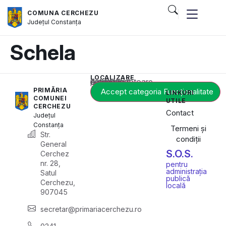
COMUNA CERCHEZU
Județul
Constanța
Schela
LOCALIZARE
Acest conținut este blocat până când acceptați categoria corespunzătoare de cookie-uri.
PRIMĂRIA
Accept categoria Funcționalitate
LINKURI
COMUNEI
UTILE
CERCHEZU
Contact
Județul
Constanța
Termeni și
Str.
condiții
General
S.O.S.
Cerchez
nr. 28,
pentru
administrația
Satul
publică
Cerchezu,
locală
907045
secretar@primariacerchezu.ro