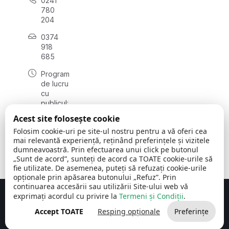
0241
780
204
0374
918
685
Program
de lucru
cu
publicul:
luni - joi
Acest site folosește cookie
08:00 -
Folosim cookie-uri pe site-ul nostru pentru a vă oferi cea
16:30
mai relevantă experiență, reținând preferințele și vizitele
, vineri:
dumneavoastră. Prin efectuarea unui click pe butonul
08:00 -
„Sunt de acord”, sunteți de acord ca TOATE cookie-urile să
14:00
fie utilizate. De asemenea, puteți să refuzați cookie-urile
opționale prin apăsarea butonului „Refuz”. Prin
continuarea accesării sau utilizării Site-ului web vă
exprimați acordul cu privire la
Termeni și Condiții
.
Concept realizat de
Big Media Relații Publice SRL
Accept TOATE
Resping opționale
Preferințe
Comuna Cerchezu
© 2026
Toate drepturile rezervate