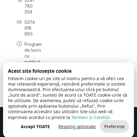
0241
780
204
0374
918
685
Program
de lucru
cu
publicul:
luni - joi
Acest site folosește cookie
08:00 -
Folosim cookie-uri pe site-ul nostru pentru a vă oferi cea
16:30
mai relevantă experiență, reținând preferințele și vizitele
, vineri:
dumneavoastră. Prin efectuarea unui click pe butonul
08:00 -
„Sunt de acord”, sunteți de acord ca TOATE cookie-urile să
14:00
fie utilizate. De asemenea, puteți să refuzați cookie-urile
opționale prin apăsarea butonului „Refuz”. Prin
continuarea accesării sau utilizării Site-ului web vă
exprimați acordul cu privire la
Termeni și Condiții
.
Concept realizat de
Big Media Relații Publice SRL
Accept TOATE
Resping opționale
Preferințe
Comuna Cerchezu
© 2026
Toate drepturile rezervate