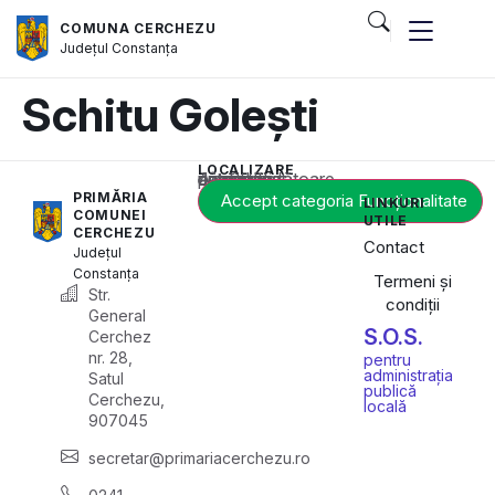
COMUNA CERCHEZU
Județul
Constanța
Schitu Golești
LOCALIZARE
Acest conținut este blocat până când acceptați categoria corespunzătoare de cookie-uri.
PRIMĂRIA
Accept categoria Funcționalitate
LINKURI
COMUNEI
UTILE
CERCHEZU
Contact
Județul
Constanța
Termeni și
Str.
condiții
General
S.O.S.
Cerchez
nr. 28,
pentru
administrația
Satul
publică
Cerchezu,
locală
907045
secretar@primariacerchezu.ro