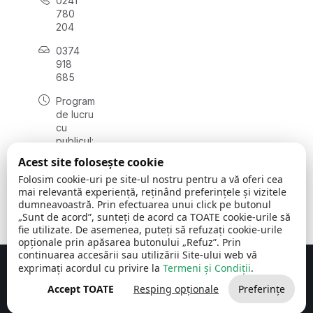
0241
780
204
0374
918
685
Program
de lucru
cu
publicul:
luni - joi
Acest site folosește cookie
08:00 -
Folosim cookie-uri pe site-ul nostru pentru a vă oferi cea
16:30
mai relevantă experiență, reținând preferințele și vizitele
, vineri:
dumneavoastră. Prin efectuarea unui click pe butonul
08:00 -
„Sunt de acord”, sunteți de acord ca TOATE cookie-urile să
14:00
fie utilizate. De asemenea, puteți să refuzați cookie-urile
opționale prin apăsarea butonului „Refuz”. Prin
continuarea accesării sau utilizării Site-ului web vă
exprimați acordul cu privire la
Termeni și Condiții
.
Concept realizat de
Big Media Relații Publice SRL
Accept TOATE
Resping opționale
Preferințe
Comuna Cerchezu
© 2026
Toate drepturile rezervate