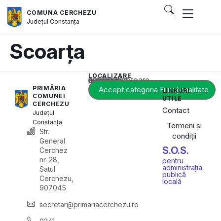
COMUNA CERCHEZU
Județul
Constanța
Scoarța
LOCALIZARE
Acest conținut este blocat până când acceptați categoria corespunzătoare de cookie-uri.
PRIMĂRIA
Accept categoria Funcționalitate
LINKURI
COMUNEI
UTILE
CERCHEZU
Contact
Județul
Constanța
Termeni și
Str.
condiții
General
S.O.S.
Cerchez
nr. 28,
pentru
administrația
Satul
publică
Cerchezu,
locală
907045
secretar@primariacerchezu.ro