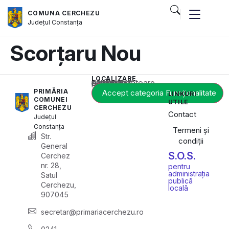
COMUNA CERCHEZU
Județul
Constanța
Scorțaru Nou
LOCALIZARE
Acest conținut este blocat până când acceptați categoria corespunzătoare de cookie-uri.
PRIMĂRIA
Accept categoria Funcționalitate
LINKURI
COMUNEI
UTILE
CERCHEZU
Contact
Județul
Constanța
Termeni și
Str.
condiții
General
S.O.S.
Cerchez
nr. 28,
pentru
administrația
Satul
publică
Cerchezu,
locală
907045
secretar@primariacerchezu.ro