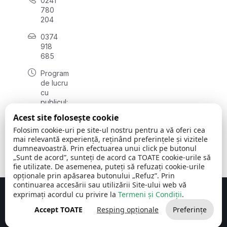
0241
780
204
0374
918
685
Program
de lucru
cu
publicul:
luni - joi
Acest site folosește cookie
08:00 -
Folosim cookie-uri pe site-ul nostru pentru a vă oferi cea
16:30
mai relevantă experiență, reținând preferințele și vizitele
, vineri:
dumneavoastră. Prin efectuarea unui click pe butonul
08:00 -
„Sunt de acord”, sunteți de acord ca TOATE cookie-urile să
14:00
fie utilizate. De asemenea, puteți să refuzați cookie-urile
opționale prin apăsarea butonului „Refuz”. Prin
continuarea accesării sau utilizării Site-ului web vă
exprimați acordul cu privire la
Termeni și Condiții
.
Concept realizat de
Big Media Relații Publice SRL
Accept TOATE
Resping opționale
Preferințe
Comuna Cerchezu
© 2026
Toate drepturile rezervate