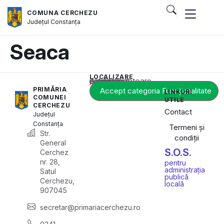
COMUNA CERCHEZU
Județul
Constanța
Seaca
LOCALIZARE
Acest conținut este blocat până când acceptați categoria corespunzătoare de cookie-uri.
PRIMĂRIA
Accept categoria Funcționalitate
LINKURI
COMUNEI
UTILE
CERCHEZU
Contact
Județul
Constanța
Termeni și
Str.
condiții
General
S.O.S.
Cerchez
nr. 28,
pentru
administrația
Satul
publică
Cerchezu,
locală
907045
secretar@primariacerchezu.ro