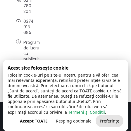
0241
780
204
0374
918
685
Program
de lucru
cu
publicul:
luni - joi
Acest site folosește cookie
08:00 -
Folosim cookie-uri pe site-ul nostru pentru a vă oferi cea
16:30
mai relevantă experiență, reținând preferințele și vizitele
, vineri:
dumneavoastră. Prin efectuarea unui click pe butonul
08:00 -
„Sunt de acord”, sunteți de acord ca TOATE cookie-urile să
14:00
fie utilizate. De asemenea, puteți să refuzați cookie-urile
opționale prin apăsarea butonului „Refuz”. Prin
continuarea accesării sau utilizării Site-ului web vă
exprimați acordul cu privire la
Termeni și Condiții
.
Concept realizat de
Big Media Relații Publice SRL
Accept TOATE
Resping opționale
Preferințe
Comuna Cerchezu
© 2026
Toate drepturile rezervate