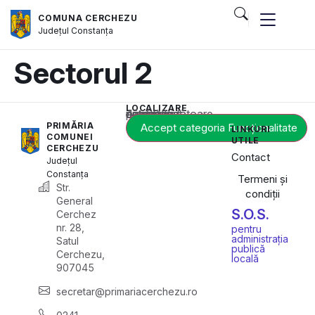
COMUNA CERCHEZU
Județul
Constanța
Sectorul 2
LOCALIZARE
Acest conținut este blocat până când acceptați categoria corespunzătoare de cookie-uri.
PRIMĂRIA
Accept categoria Funcționalitate
LINKURI
COMUNEI
UTILE
CERCHEZU
Contact
Județul
Constanța
Termeni și
Str.
condiții
General
S.O.S.
Cerchez
nr. 28,
pentru
administrația
Satul
publică
Cerchezu,
locală
907045
secretar@primariacerchezu.ro