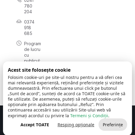
0241
780
204
0374
918
685
Program
de lucru
cu
publicul:
luni - joi
Acest site folosește cookie
08:00 -
Folosim cookie-uri pe site-ul nostru pentru a vă oferi cea
16:30
mai relevantă experiență, reținând preferințele și vizitele
, vineri:
dumneavoastră. Prin efectuarea unui click pe butonul
08:00 -
„Sunt de acord”, sunteți de acord ca TOATE cookie-urile să
14:00
fie utilizate. De asemenea, puteți să refuzați cookie-urile
opționale prin apăsarea butonului „Refuz”. Prin
continuarea accesării sau utilizării Site-ului web vă
exprimați acordul cu privire la
Termeni și Condiții
.
Concept realizat de
Big Media Relații Publice SRL
Accept TOATE
Resping opționale
Preferințe
Comuna Cerchezu
© 2026
Toate drepturile rezervate