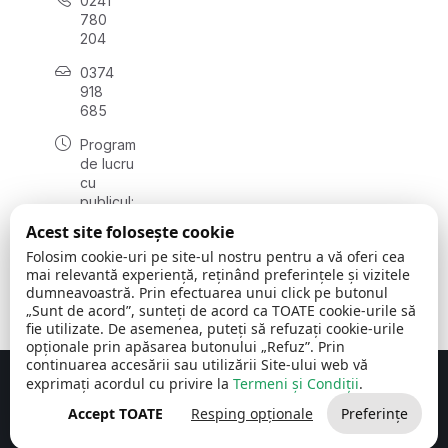
0241
780
204
0374
918
685
Program
de lucru
cu
publicul:
luni - joi
Acest site folosește cookie
08:00 -
Folosim cookie-uri pe site-ul nostru pentru a vă oferi cea
16:30
mai relevantă experiență, reținând preferințele și vizitele
, vineri:
dumneavoastră. Prin efectuarea unui click pe butonul
08:00 -
„Sunt de acord”, sunteți de acord ca TOATE cookie-urile să
14:00
fie utilizate. De asemenea, puteți să refuzați cookie-urile
opționale prin apăsarea butonului „Refuz”. Prin
continuarea accesării sau utilizării Site-ului web vă
exprimați acordul cu privire la
Termeni și Condiții
.
Concept realizat de
Big Media Relații Publice SRL
Accept TOATE
Resping opționale
Preferințe
Comuna Cerchezu
© 2026
Toate drepturile rezervate