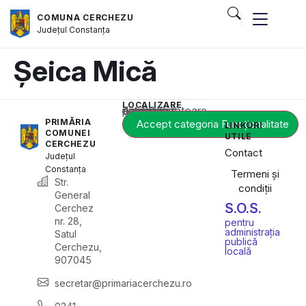
COMUNA CERCHEZU
Județul
Constanța
Șeica Mică
LOCALIZARE
Acest conținut este blocat până când acceptați categoria corespunzătoare de cookie-uri.
PRIMĂRIA
Accept categoria Funcționalitate
LINKURI
COMUNEI
UTILE
CERCHEZU
Contact
Județul
Constanța
Termeni și
Str.
condiții
General
S.O.S.
Cerchez
nr. 28,
pentru
administrația
Satul
publică
Cerchezu,
locală
907045
secretar@primariacerchezu.ro