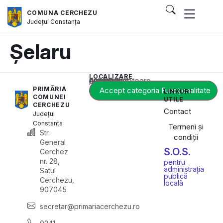
COMUNA CERCHEZU
Județul
Constanța
Șelaru
LOCALIZARE
Acest conținut este blocat până când acceptați categoria corespunzătoare de cookie-uri.
PRIMĂRIA
Accept categoria Funcționalitate
LINKURI
COMUNEI
UTILE
CERCHEZU
Contact
Județul
Constanța
Termeni și
Str.
condiții
General
S.O.S.
Cerchez
nr. 28,
pentru
administrația
Satul
publică
Cerchezu,
locală
907045
secretar@primariacerchezu.ro