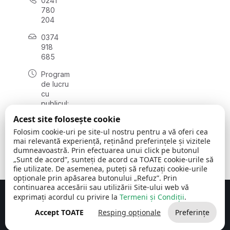
0241
780
204
0374
918
685
Program
de lucru
cu
publicul:
luni - joi
Acest site folosește cookie
08:00 -
Folosim cookie-uri pe site-ul nostru pentru a vă oferi cea
16:30
mai relevantă experiență, reținând preferințele și vizitele
, vineri:
dumneavoastră. Prin efectuarea unui click pe butonul
08:00 -
„Sunt de acord”, sunteți de acord ca TOATE cookie-urile să
14:00
fie utilizate. De asemenea, puteți să refuzați cookie-urile
opționale prin apăsarea butonului „Refuz”. Prin
continuarea accesării sau utilizării Site-ului web vă
exprimați acordul cu privire la
Termeni și Condiții
.
Concept realizat de
Big Media Relații Publice SRL
Accept TOATE
Resping opționale
Preferințe
Comuna Cerchezu
© 2026
Toate drepturile rezervate