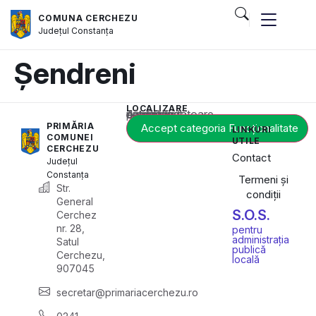
COMUNA CERCHEZU
Județul
Constanța
Șendreni
LOCALIZARE
Acest conținut este blocat până când acceptați categoria corespunzătoare de cookie-uri.
PRIMĂRIA
Accept categoria Funcționalitate
LINKURI
COMUNEI
UTILE
CERCHEZU
Contact
Județul
Constanța
Termeni și
Str.
condiții
General
S.O.S.
Cerchez
nr. 28,
pentru
administrația
Satul
publică
Cerchezu,
locală
907045
secretar@primariacerchezu.ro