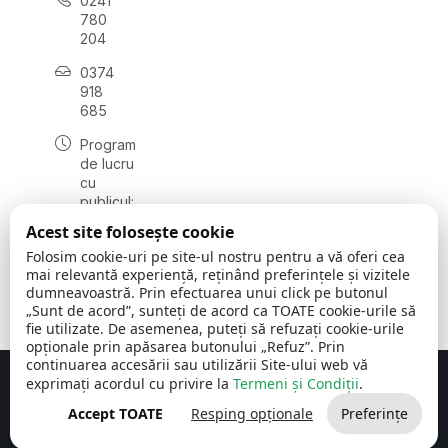
0241
780
204
0374
918
685
Program
de lucru
cu
publicul:
luni - joi
Acest site folosește cookie
08:00 -
Folosim cookie-uri pe site-ul nostru pentru a vă oferi cea
16:30
mai relevantă experiență, reținând preferințele și vizitele
, vineri:
dumneavoastră. Prin efectuarea unui click pe butonul
08:00 -
„Sunt de acord”, sunteți de acord ca TOATE cookie-urile să
14:00
fie utilizate. De asemenea, puteți să refuzați cookie-urile
opționale prin apăsarea butonului „Refuz”. Prin
continuarea accesării sau utilizării Site-ului web vă
exprimați acordul cu privire la
Termeni și Condiții
.
Concept realizat de
Big Media Relații Publice SRL
Accept TOATE
Resping opționale
Preferințe
Comuna Cerchezu
© 2026
Toate drepturile rezervate