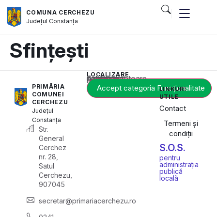
COMUNA CERCHEZU
Județul
Constanța
Sfințești
LOCALIZARE
Acest conținut este blocat până când acceptați categoria corespunzătoare de cookie-uri.
PRIMĂRIA
Accept categoria Funcționalitate
LINKURI
COMUNEI
UTILE
CERCHEZU
Contact
Județul
Constanța
Termeni și
Str.
condiții
General
S.O.S.
Cerchez
nr. 28,
pentru
administrația
Satul
publică
Cerchezu,
locală
907045
secretar@primariacerchezu.ro