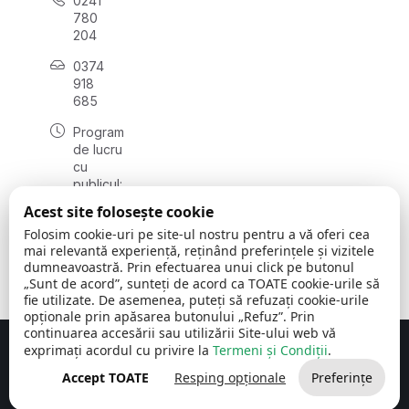
0241
780
204
0374
918
685
Program
de lucru
cu
publicul:
luni - joi
Acest site folosește cookie
08:00 -
Folosim cookie-uri pe site-ul nostru pentru a vă oferi cea
16:30
mai relevantă experiență, reținând preferințele și vizitele
, vineri:
dumneavoastră. Prin efectuarea unui click pe butonul
08:00 -
„Sunt de acord”, sunteți de acord ca TOATE cookie-urile să
14:00
fie utilizate. De asemenea, puteți să refuzați cookie-urile
opționale prin apăsarea butonului „Refuz”. Prin
continuarea accesării sau utilizării Site-ului web vă
exprimați acordul cu privire la
Termeni și Condiții
.
Concept realizat de
Big Media Relații Publice SRL
Accept TOATE
Resping opționale
Preferințe
Comuna Cerchezu
© 2026
Toate drepturile rezervate