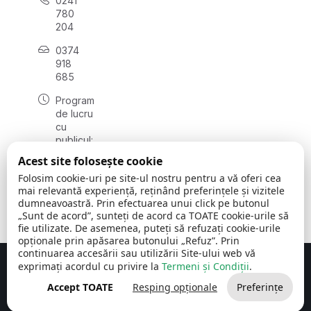
0241
780
204
0374
918
685
Program
de lucru
cu
publicul:
luni - joi
Acest site folosește cookie
08:00 -
Folosim cookie-uri pe site-ul nostru pentru a vă oferi cea
16:30
mai relevantă experiență, reținând preferințele și vizitele
, vineri:
dumneavoastră. Prin efectuarea unui click pe butonul
08:00 -
„Sunt de acord”, sunteți de acord ca TOATE cookie-urile să
14:00
fie utilizate. De asemenea, puteți să refuzați cookie-urile
opționale prin apăsarea butonului „Refuz”. Prin
continuarea accesării sau utilizării Site-ului web vă
exprimați acordul cu privire la
Termeni și Condiții
.
Concept realizat de
Big Media Relații Publice SRL
Accept TOATE
Resping opționale
Preferințe
Comuna Cerchezu
© 2026
Toate drepturile rezervate