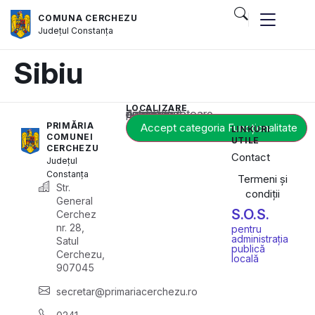
COMUNA CERCHEZU
Județul
Constanța
Sibiu
LOCALIZARE
Acest conținut este blocat până când acceptați categoria corespunzătoare de cookie-uri.
PRIMĂRIA
Accept categoria Funcționalitate
LINKURI
COMUNEI
UTILE
CERCHEZU
Contact
Județul
Constanța
Termeni și
Str.
condiții
General
S.O.S.
Cerchez
nr. 28,
pentru
administrația
Satul
publică
Cerchezu,
locală
907045
secretar@primariacerchezu.ro