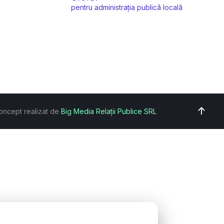
pentru administrația publică locală
oncept realizat de
Big Media Relații Publice SRL