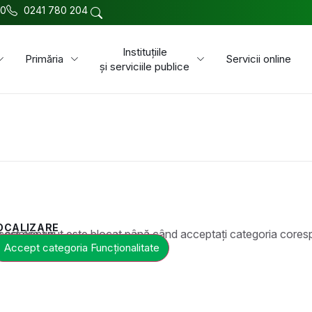
00
0241 780 204
Instituțiile
Primăria
Servicii online
și serviciile publice
OCALIZARE
t este blocat până când acceptați categoria corespunzătoare de cookie-uri.
Accept categoria Funcționalitate