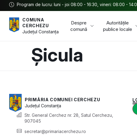
Program de lucru: luni - joi 08:00 - 16:30, vineri: 08:00 - 14:
COMUNA
Despre
Autoritățile
CERCHEZU
comună
publice locale
Județul
Constanța
Șicula
PRIMĂRIA COMUNEI CERCHEZU
L
Acest conținu
Județul
Constanța
Str. General Cerchez nr. 28, Satul Cerchezu,
907045
secretar@primariacerchezu.ro