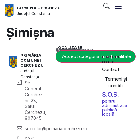
COMUNA CERCHEZU
Județul
Constanța
Șimișna
LOCALIZARE
Acest conținut este blocat până când acceptați categoria corespunzătoare de cookie-uri.
PRIMĂRIA
Accept categoria Funcționalitate
LINKURI
COMUNEI
UTILE
CERCHEZU
Contact
Județul
Constanța
Termeni și
Str.
condiții
General
S.O.S.
Cerchez
nr. 28,
pentru
administrația
Satul
publică
Cerchezu,
locală
907045
secretar@primariacerchezu.ro