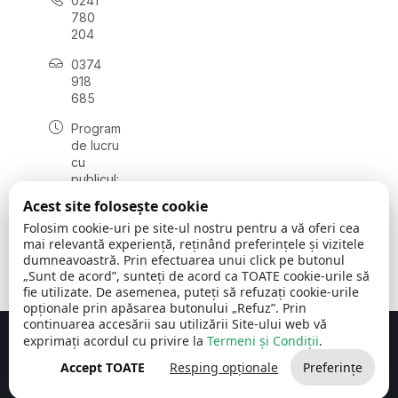
0241
780
204
0374
918
685
Program
de lucru
cu
publicul:
luni - joi
Acest site folosește cookie
08:00 -
Folosim cookie-uri pe site-ul nostru pentru a vă oferi cea
16:30
mai relevantă experiență, reținând preferințele și vizitele
, vineri:
dumneavoastră. Prin efectuarea unui click pe butonul
08:00 -
„Sunt de acord”, sunteți de acord ca TOATE cookie-urile să
14:00
fie utilizate. De asemenea, puteți să refuzați cookie-urile
opționale prin apăsarea butonului „Refuz”. Prin
continuarea accesării sau utilizării Site-ului web vă
exprimați acordul cu privire la
Termeni și Condiții
.
Concept realizat de
Big Media Relații Publice SRL
Accept TOATE
Resping opționale
Preferințe
Comuna Cerchezu
© 2026
Toate drepturile rezervate