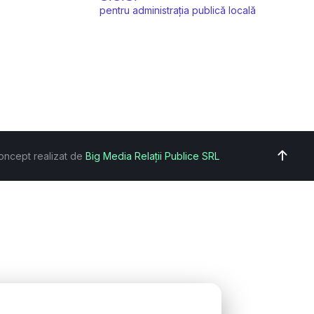
pentru administrația publică locală
oncept realizat de
Big Media Relații Publice SRL