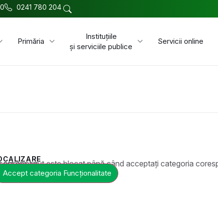
00
0241 780 204
Instituțiile
Primăria
Servicii online
și serviciile publice
OCALIZARE
t este blocat până când acceptați categoria corespunzătoare de cookie-uri.
Accept categoria Funcționalitate