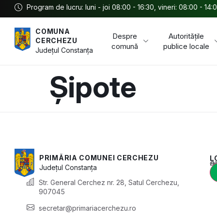
Program de lucru: luni - joi 08:00 - 16:30, vineri: 08:00 - 14:
COMUNA
Despre
Autoritățile
CERCHEZU
comună
publice locale
Județul
Constanța
Șipote
PRIMĂRIA COMUNEI CERCHEZU
L
Acest conținu
Județul
Constanța
Str. General Cerchez nr. 28, Satul Cerchezu,
907045
secretar@primariacerchezu.ro