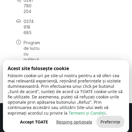
0241
780
204
0374
918
685
Program
de lucru
cu
publicul:
luni - joi
Acest site folosește cookie
08:00 -
Folosim cookie-uri pe site-ul nostru pentru a vă oferi cea
16:30
mai relevantă experiență, reținând preferințele și vizitele
, vineri:
dumneavoastră. Prin efectuarea unui click pe butonul
08:00 -
„Sunt de acord”, sunteți de acord ca TOATE cookie-urile să
14:00
fie utilizate. De asemenea, puteți să refuzați cookie-urile
opționale prin apăsarea butonului „Refuz”. Prin
continuarea accesării sau utilizării Site-ului web vă
exprimați acordul cu privire la
Termeni și Condiții
.
Concept realizat de
Big Media Relații Publice SRL
Accept TOATE
Resping opționale
Preferințe
Comuna Cerchezu
© 2026
Toate drepturile rezervate