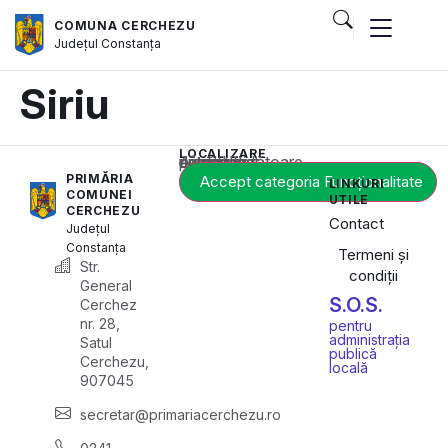
COMUNA CERCHEZU
Județul
Constanța
Siriu
LOCALIZARE
Acest conținut este blocat până când acceptați categoria corespunzătoare de cookie-uri.
PRIMĂRIA
Accept categoria Funcționalitate
LINKURI
COMUNEI
UTILE
CERCHEZU
Contact
Județul
Constanța
Termeni și
Str.
condiții
General
S.O.S.
Cerchez
nr. 28,
pentru
administrația
Satul
publică
Cerchezu,
locală
907045
secretar@primariacerchezu.ro