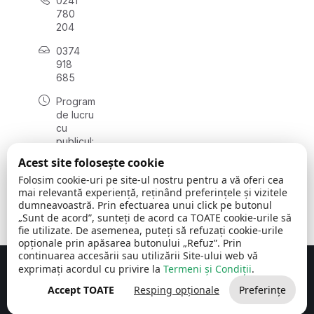
0241
780
204
0374
918
685
Program
de lucru
cu
publicul:
luni - joi
Acest site folosește cookie
08:00 -
Folosim cookie-uri pe site-ul nostru pentru a vă oferi cea
16:30
mai relevantă experiență, reținând preferințele și vizitele
, vineri:
dumneavoastră. Prin efectuarea unui click pe butonul
08:00 -
„Sunt de acord”, sunteți de acord ca TOATE cookie-urile să
14:00
fie utilizate. De asemenea, puteți să refuzați cookie-urile
opționale prin apăsarea butonului „Refuz”. Prin
continuarea accesării sau utilizării Site-ului web vă
exprimați acordul cu privire la
Termeni și Condiții
.
Concept realizat de
Big Media Relații Publice SRL
Accept TOATE
Resping opționale
Preferințe
Comuna Cerchezu
© 2026
Toate drepturile rezervate