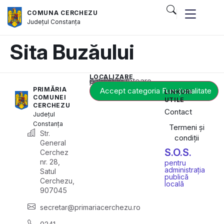
COMUNA CERCHEZU
Județul
Constanța
Sita Buzăului
LOCALIZARE
Acest conținut este blocat până când acceptați categoria corespunzătoare de cookie-uri.
PRIMĂRIA
Accept categoria Funcționalitate
LINKURI
COMUNEI
UTILE
CERCHEZU
Contact
Județul
Constanța
Termeni și
Str.
condiții
General
S.O.S.
Cerchez
nr. 28,
pentru
administrația
Satul
publică
Cerchezu,
locală
907045
secretar@primariacerchezu.ro