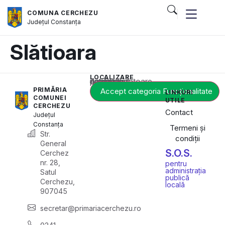
COMUNA CERCHEZU
Județul
Constanța
Slătioara
LOCALIZARE
Acest conținut este blocat până când acceptați categoria corespunzătoare de cookie-uri.
PRIMĂRIA
Accept categoria Funcționalitate
LINKURI
COMUNEI
UTILE
CERCHEZU
Contact
Județul
Constanța
Termeni și
Str.
condiții
General
S.O.S.
Cerchez
nr. 28,
pentru
administrația
Satul
publică
Cerchezu,
locală
907045
secretar@primariacerchezu.ro