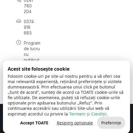
0241
780
204
0374
918
685
Program
de lucru
cu
publicul:
luni - joi
Acest site folosește cookie
08:00 -
Folosim cookie-uri pe site-ul nostru pentru a vă oferi cea
16:30
mai relevantă experiență, reținând preferințele și vizitele
, vineri:
dumneavoastră. Prin efectuarea unui click pe butonul
08:00 -
„Sunt de acord”, sunteți de acord ca TOATE cookie-urile să
14:00
fie utilizate. De asemenea, puteți să refuzați cookie-urile
opționale prin apăsarea butonului „Refuz”. Prin
continuarea accesării sau utilizării Site-ului web vă
exprimați acordul cu privire la
Termeni și Condiții
.
Concept realizat de
Big Media Relații Publice SRL
Accept TOATE
Resping opționale
Preferințe
Comuna Cerchezu
© 2026
Toate drepturile rezervate