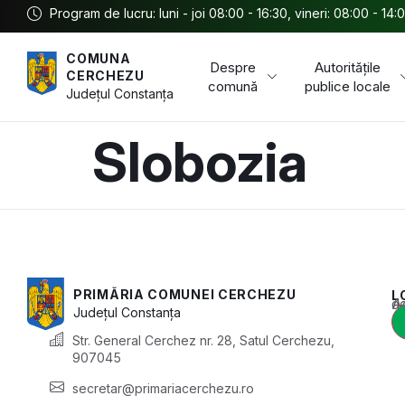
Program de lucru: luni - joi 08:00 - 16:30, vineri: 08:00 - 14:
COMUNA
Despre
Autoritățile
CERCHEZU
comună
publice locale
Județul
Constanța
Slobozia
PRIMĂRIA COMUNEI CERCHEZU
L
Acest conținu
Județul
Constanța
Str. General Cerchez nr. 28, Satul Cerchezu,
907045
secretar@primariacerchezu.ro