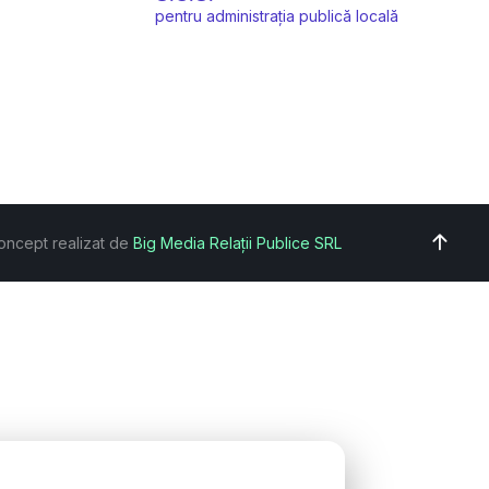
pentru administrația publică locală
oncept realizat de
Big Media Relații Publice SRL