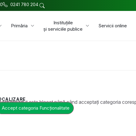
00
0241 780 204
Instituțiile
Primăria
Servicii online
și serviciile publice
OCALIZARE
t este blocat până când acceptați categoria corespunzătoare de cookie-uri.
Accept categoria Funcționalitate