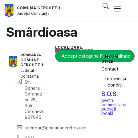
COMUNA CERCHEZU
Județul
Constanța
Smârdioasa
LOCALIZARE
Acest conținut este blocat până când acceptați categoria corespunzătoare de cookie-uri.
PRIMĂRIA
Accept categoria Funcționalitate
LINKURI
COMUNEI
UTILE
CERCHEZU
Contact
Județul
Constanța
Termeni și
Str.
condiții
General
S.O.S.
Cerchez
nr. 28,
pentru
administrația
Satul
publică
Cerchezu,
locală
907045
secretar@primariacerchezu.ro