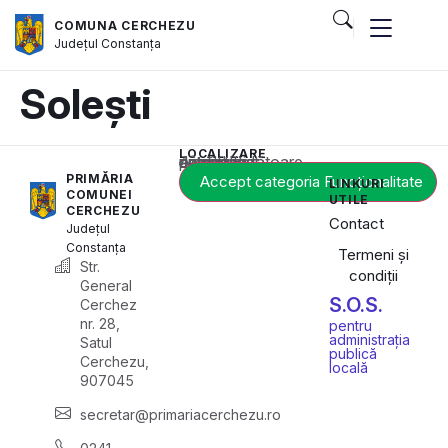
COMUNA CERCHEZU
Județul
Constanța
Solești
LOCALIZARE
Acest conținut este blocat până când acceptați categoria corespunzătoare de cookie-uri.
PRIMĂRIA
Accept categoria Funcționalitate
LINKURI
COMUNEI
UTILE
CERCHEZU
Contact
Județul
Constanța
Termeni și
Str.
condiții
General
S.O.S.
Cerchez
nr. 28,
pentru
administrația
Satul
publică
Cerchezu,
locală
907045
secretar@primariacerchezu.ro