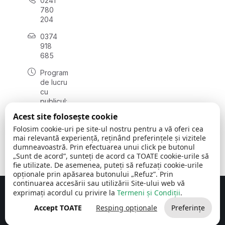
0241
780
204
0374
918
685
Program
de lucru
cu
publicul:
luni - joi
Acest site folosește cookie
08:00 -
Folosim cookie-uri pe site-ul nostru pentru a vă oferi cea
16:30
mai relevantă experiență, reținând preferințele și vizitele
, vineri:
dumneavoastră. Prin efectuarea unui click pe butonul
08:00 -
„Sunt de acord”, sunteți de acord ca TOATE cookie-urile să
14:00
fie utilizate. De asemenea, puteți să refuzați cookie-urile
opționale prin apăsarea butonului „Refuz”. Prin
continuarea accesării sau utilizării Site-ului web vă
exprimați acordul cu privire la
Termeni și Condiții
.
Concept realizat de
Big Media Relații Publice SRL
Accept TOATE
Resping opționale
Preferințe
Comuna Cerchezu
© 2026
Toate drepturile rezervate