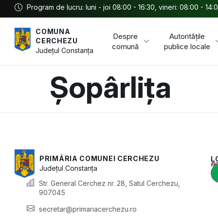
Program de lucru: luni - joi 08:00 - 16:30, vineri: 08:00 - 14:
COMUNA
Despre
Autoritățile
CERCHEZU
comună
publice locale
Județul
Constanța
Șopârlița
PRIMĂRIA COMUNEI CERCHEZU
L
Acest conținu
Județul
Constanța
Str. General Cerchez nr. 28, Satul Cerchezu,
907045
secretar@primariacerchezu.ro