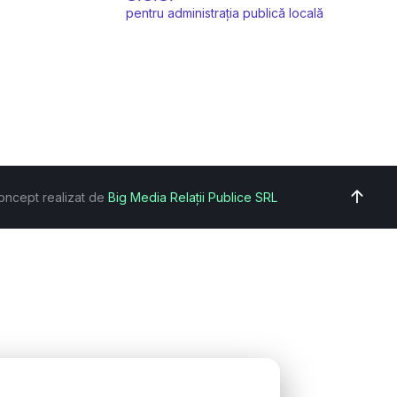
pentru administrația publică locală
oncept realizat de
Big Media Relații Publice SRL