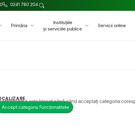
00
0241 780 204
Instituțiile
Primăria
Servicii online
și serviciile publice
OCALIZARE
t este blocat până când acceptați categoria corespunzătoare de cookie-uri.
Accept categoria Funcționalitate