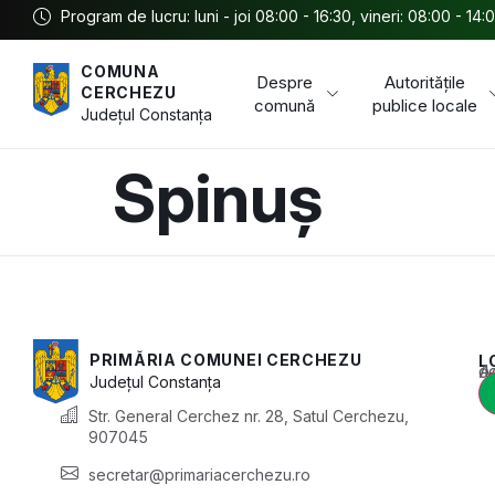
Program de lucru: luni - joi 08:00 - 16:30, vineri: 08:00 - 14:
COMUNA
Despre
Autoritățile
CERCHEZU
comună
publice locale
Județul
Constanța
Spinuș
PRIMĂRIA COMUNEI CERCHEZU
L
Acest conținu
Județul
Constanța
Str. General Cerchez nr. 28, Satul Cerchezu,
907045
secretar@primariacerchezu.ro