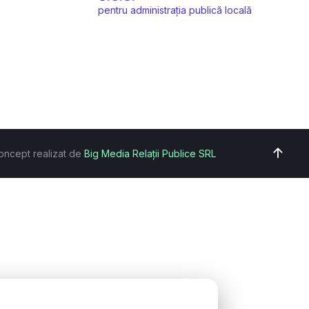
pentru administrația publică locală
oncept realizat de
Big Media Relații Publice SRL