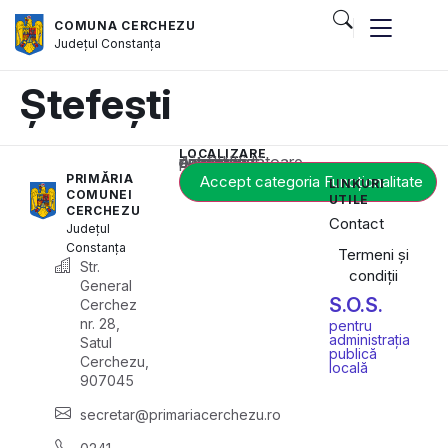
COMUNA CERCHEZU
Județul
Constanța
Ștefești
LOCALIZARE
Acest conținut este blocat până când acceptați categoria corespunzătoare de cookie-uri.
PRIMĂRIA
Accept categoria Funcționalitate
LINKURI
COMUNEI
UTILE
CERCHEZU
Contact
Județul
Constanța
Termeni și
Str.
condiții
General
S.O.S.
Cerchez
nr. 28,
pentru
administrația
Satul
publică
Cerchezu,
locală
907045
secretar@primariacerchezu.ro