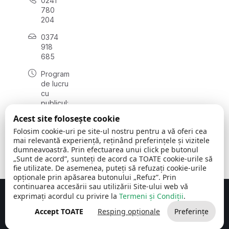
0241
780
204
0374
918
685
Program
de lucru
cu
publicul:
luni - joi
Acest site folosește cookie
08:00 -
Folosim cookie-uri pe site-ul nostru pentru a vă oferi cea
16:30
mai relevantă experiență, reținând preferințele și vizitele
, vineri:
dumneavoastră. Prin efectuarea unui click pe butonul
08:00 -
„Sunt de acord”, sunteți de acord ca TOATE cookie-urile să
14:00
fie utilizate. De asemenea, puteți să refuzați cookie-urile
opționale prin apăsarea butonului „Refuz”. Prin
continuarea accesării sau utilizării Site-ului web vă
exprimați acordul cu privire la
Termeni și Condiții
.
Concept realizat de
Big Media Relații Publice SRL
Accept TOATE
Resping opționale
Preferințe
Comuna Cerchezu
© 2026
Toate drepturile rezervate