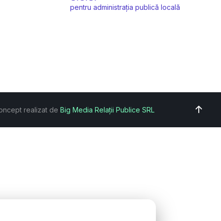
pentru administrația publică locală
oncept realizat de
Big Media Relații Publice SRL