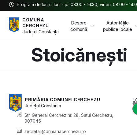
Program de lucru: luni - joi 08:00 - 16:30, vineri: 08:00 - 14:
COMUNA
Despre
Autoritățile
CERCHEZU
comună
publice locale
Județul
Constanța
Stoicănești
PRIMĂRIA COMUNEI CERCHEZU
L
Acest conținu
Județul
Constanța
Str. General Cerchez nr. 28, Satul Cerchezu,
907045
secretar@primariacerchezu.ro