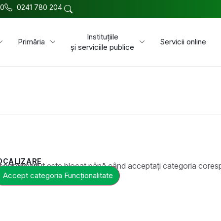
00
0241 780 204
Instituțiile
Primăria
Servicii online
și serviciile publice
OCALIZARE
t este blocat până când acceptați categoria corespunzătoare de cookie-uri.
Accept categoria Funcționalitate