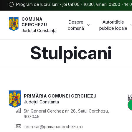
Program de lucru: luni - joi 08:00 - 16:30, vineri: 08:00 - 14:
COMUNA
Despre
Autoritățile
CERCHEZU
comună
publice locale
Județul
Constanța
Stulpicani
PRIMĂRIA COMUNEI CERCHEZU
L
Acest conținu
Județul
Constanța
Str. General Cerchez nr. 28, Satul Cerchezu,
907045
secretar@primariacerchezu.ro