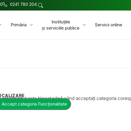
00
0241 780 204
Instituțiile
Primăria
Servicii online
și serviciile publice
OCALIZARE
t este blocat până când acceptați categoria corespunzătoare de cookie-uri.
Accept categoria Funcționalitate