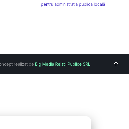
pentru administrația publică locală
oncept realizat de
Big Media Relații Publice SRL