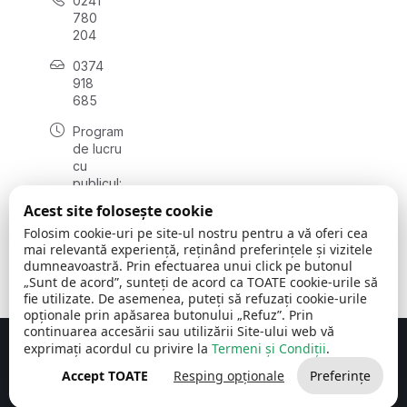
0241
780
204
0374
918
685
Program
de lucru
cu
publicul:
luni - joi
Acest site folosește cookie
08:00 -
Folosim cookie-uri pe site-ul nostru pentru a vă oferi cea
16:30
mai relevantă experiență, reținând preferințele și vizitele
, vineri:
dumneavoastră. Prin efectuarea unui click pe butonul
08:00 -
„Sunt de acord”, sunteți de acord ca TOATE cookie-urile să
14:00
fie utilizate. De asemenea, puteți să refuzați cookie-urile
opționale prin apăsarea butonului „Refuz”. Prin
continuarea accesării sau utilizării Site-ului web vă
exprimați acordul cu privire la
Termeni și Condiții
.
Concept realizat de
Big Media Relații Publice SRL
Accept TOATE
Resping opționale
Preferințe
Comuna Cerchezu
© 2026
Toate drepturile rezervate