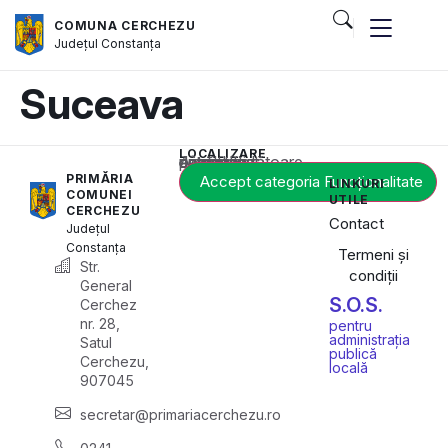
COMUNA CERCHEZU
Județul
Constanța
Suceava
LOCALIZARE
Acest conținut este blocat până când acceptați categoria corespunzătoare de cookie-uri.
PRIMĂRIA
Accept categoria Funcționalitate
LINKURI
COMUNEI
UTILE
CERCHEZU
Contact
Județul
Constanța
Termeni și
Str.
condiții
General
S.O.S.
Cerchez
nr. 28,
pentru
administrația
Satul
publică
Cerchezu,
locală
907045
secretar@primariacerchezu.ro