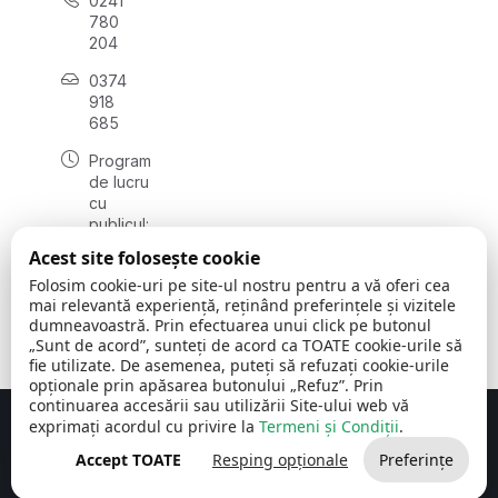
0241
780
204
0374
918
685
Program
de lucru
cu
publicul:
luni - joi
Acest site folosește cookie
08:00 -
Folosim cookie-uri pe site-ul nostru pentru a vă oferi cea
16:30
mai relevantă experiență, reținând preferințele și vizitele
, vineri:
dumneavoastră. Prin efectuarea unui click pe butonul
08:00 -
„Sunt de acord”, sunteți de acord ca TOATE cookie-urile să
14:00
fie utilizate. De asemenea, puteți să refuzați cookie-urile
opționale prin apăsarea butonului „Refuz”. Prin
continuarea accesării sau utilizării Site-ului web vă
exprimați acordul cu privire la
Termeni și Condiții
.
Concept realizat de
Big Media Relații Publice SRL
Accept TOATE
Resping opționale
Preferințe
Comuna Cerchezu
© 2026
Toate drepturile rezervate