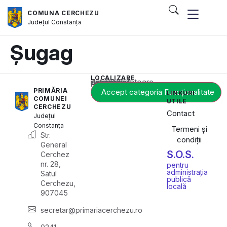
COMUNA CERCHEZU
Județul
Constanța
Șugag
LOCALIZARE
Acest conținut este blocat până când acceptați categoria corespunzătoare de cookie-uri.
PRIMĂRIA
Accept categoria Funcționalitate
LINKURI
COMUNEI
UTILE
CERCHEZU
Contact
Județul
Constanța
Termeni și
Str.
condiții
General
S.O.S.
Cerchez
nr. 28,
pentru
administrația
Satul
publică
Cerchezu,
locală
907045
secretar@primariacerchezu.ro