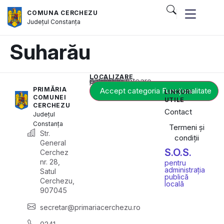
COMUNA CERCHEZU
Județul
Constanța
Suharău
LOCALIZARE
Acest conținut este blocat până când acceptați categoria corespunzătoare de cookie-uri.
PRIMĂRIA
Accept categoria Funcționalitate
LINKURI
COMUNEI
UTILE
CERCHEZU
Contact
Județul
Constanța
Termeni și
Str.
condiții
General
S.O.S.
Cerchez
nr. 28,
pentru
administrația
Satul
publică
Cerchezu,
locală
907045
secretar@primariacerchezu.ro