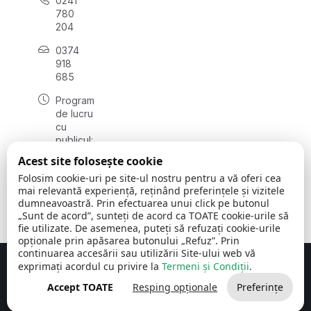
0241
780
204
0374
918
685
Program
de lucru
cu
publicul:
luni - joi
Acest site folosește cookie
08:00 -
Folosim cookie-uri pe site-ul nostru pentru a vă oferi cea
16:30
mai relevantă experiență, reținând preferințele și vizitele
, vineri:
dumneavoastră. Prin efectuarea unui click pe butonul
08:00 -
„Sunt de acord”, sunteți de acord ca TOATE cookie-urile să
14:00
fie utilizate. De asemenea, puteți să refuzați cookie-urile
opționale prin apăsarea butonului „Refuz”. Prin
continuarea accesării sau utilizării Site-ului web vă
exprimați acordul cu privire la
Termeni și Condiții
.
Concept realizat de
Big Media Relații Publice SRL
Accept TOATE
Resping opționale
Preferințe
Comuna Cerchezu
© 2026
Toate drepturile rezervate