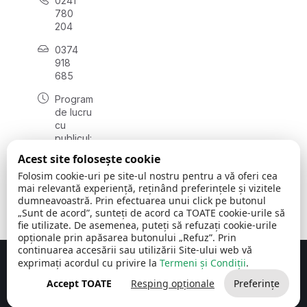
0241
780
204
0374
918
685
Program
de lucru
cu
publicul:
luni - joi
Acest site folosește cookie
08:00 -
Folosim cookie-uri pe site-ul nostru pentru a vă oferi cea
16:30
mai relevantă experiență, reținând preferințele și vizitele
, vineri:
dumneavoastră. Prin efectuarea unui click pe butonul
08:00 -
„Sunt de acord”, sunteți de acord ca TOATE cookie-urile să
14:00
fie utilizate. De asemenea, puteți să refuzați cookie-urile
opționale prin apăsarea butonului „Refuz”. Prin
continuarea accesării sau utilizării Site-ului web vă
exprimați acordul cu privire la
Termeni și Condiții
.
Concept realizat de
Big Media Relații Publice SRL
Accept TOATE
Resping opționale
Preferințe
Comuna Cerchezu
© 2026
Toate drepturile rezervate