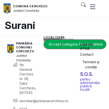
COMUNA CERCHEZU
Județul
Constanța
Surani
LOCALIZARE
Acest conținut este blocat până când acceptați categoria corespunzătoare de cookie-uri.
PRIMĂRIA
Accept categoria Funcționalitate
LINKURI
COMUNEI
UTILE
CERCHEZU
Contact
Județul
Constanța
Termeni și
Str.
condiții
General
S.O.S.
Cerchez
nr. 28,
pentru
administrația
Satul
publică
Cerchezu,
locală
907045
secretar@primariacerchezu.ro